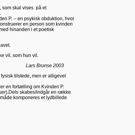
, som skal vises på et
.
den P. – en psykisk obduktion, hvor
 konstruerer en person som kvinden
 med hinanden i et poetisk
havet.
e vil, som hun vil
.
Lars Brunse 2003
fysisk tilstede, men er alligevel
er en fortælling om Kvinden P.
elser).Dels skabes/indgår en række
e måde komponeres et lydbillede