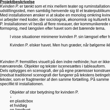
Projektbeskrivelse
Kvinden P.
er tænkt som et mix mellem teater og ruminstallation
udstillingssted, men samtidig henvende sig til et teaterpublikum
Med installationen ønsker vi at skabe en monolog omkring kvin
vi arbejder med koder, der sociologisk, økonomisk og kulturelt
P. Installationen vil bestå af flere niveauer, der kommunikerede
formsprog, med længslen efter havet som det bærende tema.
I visse situationer minimerer kvinden P. sin længsel efter 
Kvinden P. elsker havet. Men hun græder, når bølgerne ikk
Kvinden P.
fremstilles visuelt på den indre nethinde; hun er ikke 
nærværende. Objekter og tekster iscenesættes i tableauform.
Dels opbygges en scenografi, der på egne præmisser konstruer
(modsat traditionel scenografi der fungerer på tekstens beting
tekster, som er fragtmenter af den samme fortælling. På samm
specifikt til installationen.
Objekter af stor betydning for kvinden P.
↓
en plasticbox
et hvidløg
en limefrugt