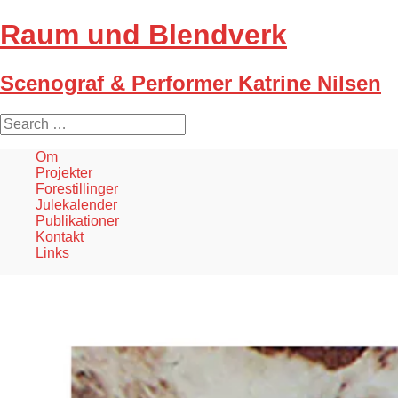
Raum und Blendverk
Scenograf & Performer Katrine Nilsen
S
e
a
Om
r
Projekter
c
Forestillinger
h
Julekalender
f
Publikationer
o
Kontakt
r
Links
: