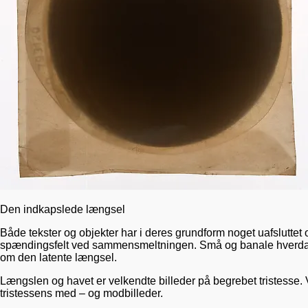
Den indkapslede længsel
Både tekster og objekter har i deres grundform noget uafsluttet o
spændingsfelt ved sammensmeltningen. Små og banale hverda
om den latente længsel.
Længslen og havet er velkendte billeder på begrebet tristesse. Vi
tristessens med – og modbilleder.