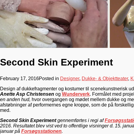
Second Skin Experiment
February 17, 2016
Posted in
Designer
,
Dukke- & Objektteater
,
K
Design af dukkefragmenter og kostumer til scenekunstnerisk ud
Anette Asp Christensen
og
Wunderverk
. Formålet med proje
en anden hud,
hvor overgangen og mødet mellem dukke og me
afstøbninger af performernes egne kroppe, som de på forskelli
med.
Second Skin Experiment
gennemførtes i regi af
Forsøgsstat
2016. Resultatet blev vist ved to offentlige visninger d. 15. janua
januar på
Forsøgsstationen
.