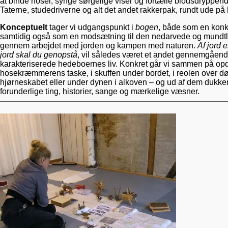
at binde hoser, synge sørgelige viser og fortælle blodsdryppende
Taterne, studedriverne og alt det andet rakkerpak, rundt ude på
Konceptuelt
tager vi udgangspunkt i
bogen
, både som en konkr
samtidig også som en modsætning til den nedarvede og mundtlig
gennem arbejdet med jorden og kampen med naturen.
Af jord e
jord skal du genopstå
, vil således været et andet gennemgåend
karakteriserede hedeboernes liv. Konkret går vi sammen på opda
hosekræmmerens taske, i skuffen under bordet, i reolen over dø
hjørneskabet eller under dynen i alkoven – og ud af dem dukker
forunderlige ting, historier, sange og mærkelige væsner.
————————————————————————————