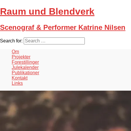
Raum und Blendverk
Scenograf & Performer Katrine Nilsen
Search for:
Om
Projekter
Forestillinger
Julekalender
Publikationer
Kontakt
Links