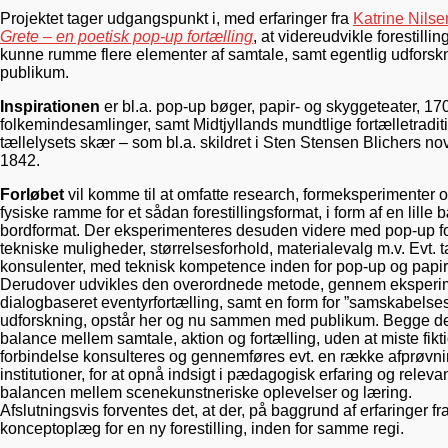
Projektet tager udgangspunkt i, med erfaringer fra
Katrine Nilse
Grete – en poetisk pop-up fortælling
, at videreudvikle forestilli
kunne rumme flere elementer af samtale, samt egentlig udfor
publikum.
Inspirationen
er bl.a. pop-up bøger, papir- og skyggeteater, 1700
folkemindesamlinger, samt Midtjyllands mundtlige fortælletradit
tællelysets skær – som bl.a. skildret i Sten Stensen Blichers no
1842.
Forløbet
vil komme til at omfatte research, formeksperimenter o
fysiske ramme for et sådan forestillingsformat, i form af en lille b
bordformat. Der eksperimenteres desuden videre med pop-up f
tekniske muligheder, størrelsesforhold, materialevalg m.v. Evt. t
konsulenter, med teknisk kompetence inden for pop-up og papi
Derudover udvikles den overordnede metode, gennem eksperime
dialogbaseret eventyrfortælling, samt en form for ”samskabelses-
udforskning, opstår her og nu sammen med publikum. Begge del
balance mellem samtale, aktion og fortælling, uden at miste fik
forbindelse konsulteres og gennemføres evt. en række afprøvn
institutioner, for at opnå indsigt i pædagogisk erfaring og releva
balancen mellem scenekunstneriske oplevelser og læring.
Afslutningsvis forventes det, at der, på baggrund af erfaringer fra
konceptoplæg for en ny forestilling, inden for samme regi.