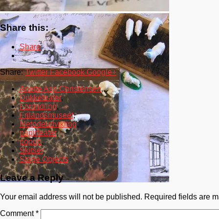
Share this:
Share
Share:
Twitter
Facebook
Google+
Anette Asp Christensen
,
Dukketeater
,
Formidling
,
Frilandsmuseet
,
Metodeudvikling
,
papirteater
,
popup
,
Skitser
,
Stage Objects
Leave a Reply
Your email address will not be published.
Required fields are 
Comment
*