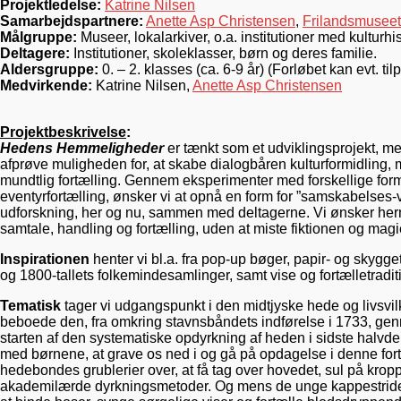
Projektledelse:
Katrine Nilsen
Samarbejdspartnere:
Anette Asp Christensen
,
Frilandsmuseet
Målgruppe:
Museer, lokalarkiver, o.a. institutioner med kulturhis
Deltagere:
Institutioner, skoleklasser, børn og deres familie.
Aldersgruppe:
0. – 2. klasses (ca. 6-9 år) (Forløbet kan evt. t
Medvirkende:
Katrine Nilsen,
Anette Asp Christensen
Projektbeskrivelse
:
Hedens Hemmeligheder
er tænkt som et udviklingsprojekt, m
afprøve muligheden for, at skabe dialogbåren kulturformidling
mundtlig fortælling. Gennem eksperimenter med forskellige form
eventyrfortælling, ønsker vi at opnå en form for ”samskabelses-v
udforskning, her og nu, sammen med deltagerne. Vi ønsker her
samtale, handling og fortælling, uden at miste fiktionen og mag
Inspirationen
henter vi bl.a. fra pop-up bøger, papir- og skygget
og 1800-tallets folkemindesamlinger, samt vise og fortælletradit
Tematisk
tager vi udgangspunkt i den midtjyske hede og livsvil
beboede den, fra omkring stavnsbåndets indførelse i 1733, gen
starten af den systematiske opdyrkning af heden i sidste halvde
med børnene, at grave os ned i og gå på opdagelse i denne fortid
hedebondes grublerier over, at få tag over hovedet, sul på krop
akademilærde dyrkningsmetoder. Og mens de unge kappestrides 