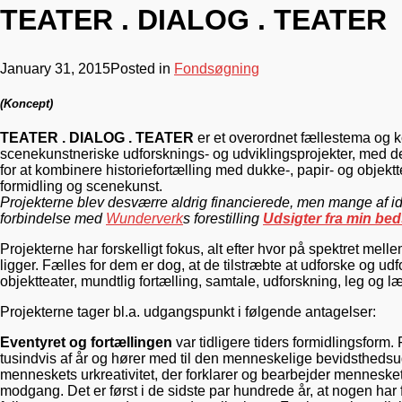
TEATER . DIALOG . TEATER
January 31, 2015
Posted in
Fondsøgning
(Koncept)
TEATER . DIALOG . TEATER
er et overordnet fællestema og 
scenekunstneriske udforsknings- og udviklingsprojekter, med 
for at kombinere historiefortælling med dukke-, papir- og objektt
formidling og scenekunst.
Projekterne blev desværre aldrig financierede, men mange af ide
forbindelse med
Wunderverk
s forestilling
Udsigter fra min be
Projekterne har forskelligt fokus, alt efter hvor på spektret mel
ligger. Fælles for dem er dog, at de tilstræbte at udforske og 
objektteater, mundtlig fortælling, samtale, udforskning, leg og læ
Projekterne tager bl.a. udgangspunkt i følgende antagelser:
Eventyret og fortællingen
var tidligere tiders formidlingsform. 
tusindvis af år og hører med til den menneskelige bevidsthedsudv
menneskets urkreativitet, der forklarer og bearbejder mennesk
modgang. Det er først i de sidste par hundrede år, at nogen har f