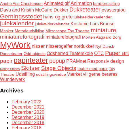
Animation
Animated gif
Anette Asp Christensen
bordforestilling
Dukketeater
Davu and Kristin McGuire
Dukker
evastergiou
Gerningsstedet
hans og grete
julekaelderkaelender
julekalender
Kostume
Lars Brunse
julekælderkalender
miniature
Masker
Metodeudvikling
Microscope Toy Theatre
miniaturefortografi
miniaturefotografi
Morten Aagaard Borg
MyWork
nisser
nisserogalfer
nordukker
Nyt Dansk
Paper art
Odsherred Teaterskole
OTC
Danseteater
Odd objects
papirteater
popup
papir
PRAMnet
Responsiv design
Skitser
Stage Objects
teater med papir
Toy
Rolling Stories
Udstilling
Værket vil gerne berøres
Theatre
udstillingsvindue
Wunderverk
Archives
February 2022
December 2021
December 2020
December 2019
December 2018
February 2018