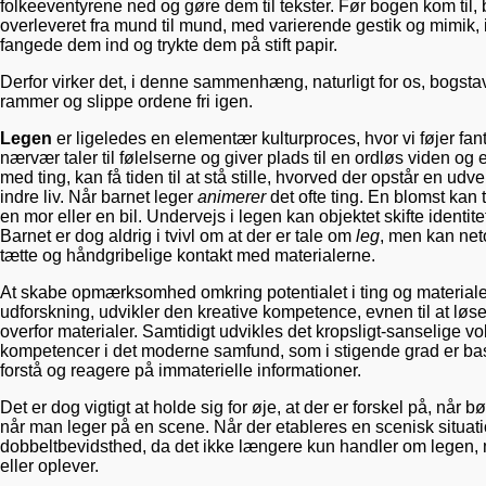
folkeeventyrene ned og gøre dem til tekster. Før bogen kom til, b
overleveret fra mund til mund, med varierende gestik og mimik, in
fangede dem ind og trykte dem på stift papir.
Derfor virker det, i denne sammenhæng, naturligt for os, bogsta
rammer og slippe ordene fri igen.
Legen
er ligeledes en elementær kulturproces, hvor vi føjer fa
nærvær taler til følelserne og giver plads til en ordløs viden 
med ting, kan få tiden til at stå stille, hvorved der opstår en u
indre liv. Når barnet leger
animerer
det ofte ting. En blomst kan t
en mor eller en bil. Undervejs i legen kan objektet skifte identit
Barnet er dog aldrig i tvivl om at der er tale om
leg
, men kan net
tætte og håndgribelige kontakt med materialerne.
At skabe opmærksomhed omkring potentialet i ting og materialer
udforskning, udvikler den kreative kompetence, evnen til at løse
overfor materialer. Samtidigt udvikles det kropsligt-sanselige v
kompetencer i det moderne samfund, som i stigende grad er bas
forstå og reagere på immaterielle informationer.
Det er dog vigtigt at holde sig for øje, at der er forskel på, når 
når man leger på en scene. Når der etableres en scenisk situatio
dobbeltbevidsthed, da det ikke længere kun handler om legen
eller oplever.