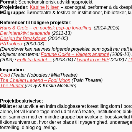
Formål:
Scenekunstnerisk udviklingsprojekt.
Projektleder:
Katrine Nilsen
– scenograf, performer & dukkespi
Målgruppe:
Børneteatre & festivaler, institutioner, biblioteker, 
Referencer til tidligere projekter
:
Hans & Grete – en poetisk pop-up fortælling
(2014-2015)
Det interaktivt skabende
(2011-13)
Design for Breakdown
(2004-05)
PAToolbox
(2000-03)
(Derudover kan nævnes følgende projekter, som også har haft in
objekter som tema:
Fortune Cokie – Valgets anatomi
(2008-10) 
(2003) /
Folk fra landet…
(2003-04) /
I want to be HIP
(2003) /
T
Inspiration:
Cold
(Teater Nobodies / MilaTheatre)
The Chelem Legend – Fool Moon
(Train Theatre)
The Hunter
(Davy & Kristin McGuire)
Projektbeskrivelse:
Målet
er at udvikle en intim dialogbaseret forestillingsform i bo
alene, let vil kunne tage med ud til små teatre, institutioner, bib
der, sammen med en mindre gruppe børn/voksne, bogstaveligt talt
fiktionsunivers ud, hvor der er plads til nysgerrighed, undersø
fortælling, dialog og læring.